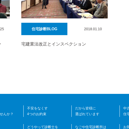
住宅診断BLOG
.25
2018.01.10
ー
宅建業法改正とインスペクション
不安をなくす
だから皆様に
中
せんか？
4つのお約束
選ばれています
住
どうやって診断士を
なごや住宅診断所は
お